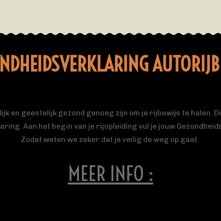
NDHEIDSVERKLARING AUTORIJB
ijk en geestelijk gezond genoeg zijn om je rijbewijs te halen. D
ing. Aan het begin van je rijopleiding vul je jouw Gezondheids
Zodat weten we zeker dat je veilig de weg op gaat.
MEER INFO :