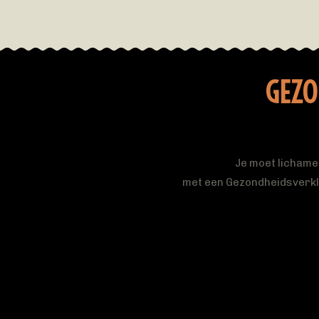
GEZO
Je moet lichamel
met een Gezondheidsverklar