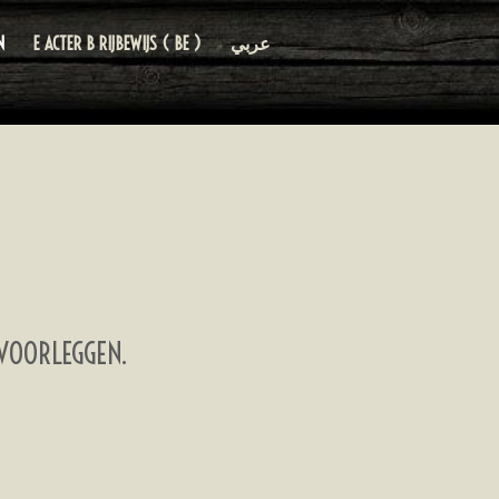
N
E ACTER B RIJBEWIJS ( BE )
عربي
VOORLEGGEN.