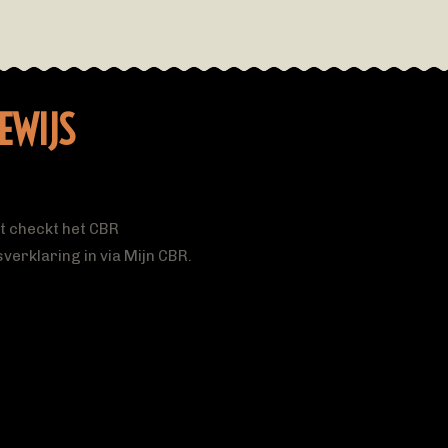
EWIJS
it checkt het CBR
verklaring in via Mijn CBR.